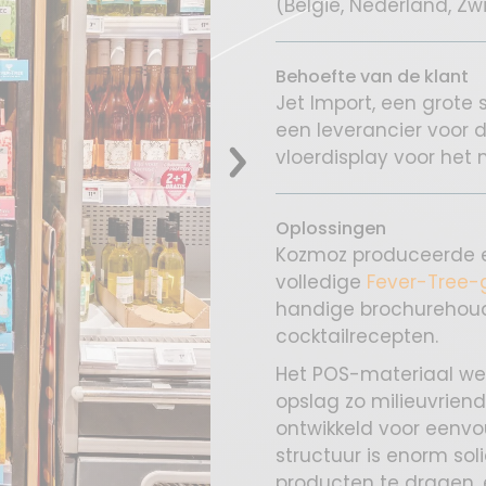
(België, Nederland, Zwi
Behoefte van de klant
Jet Import, een grote 
een leverancier voor 
vloerdisplay voor het 
Oplossingen
Kozmoz produceerde ee
volledige
Fever-Tree
handige brochurehoude
cocktailrecepten.
Het POS-materiaal we
opslag zo milieuvriend
ontwikkeld voor eenv
structuur is enorm sol
producten te dragen, e