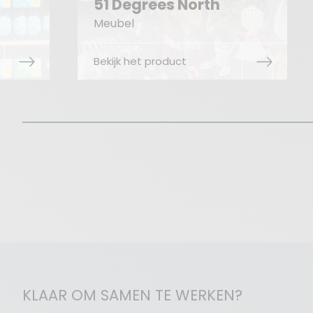
th
Hultafors
Vloerdisplay
Bekijk het product
KLAAR OM SAMEN TE WERKEN?