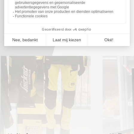
REALISATIES
Ontdek enkele inspirerende projecten!