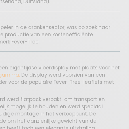
tserland, Duitsland).
speler in de drankensector, was op zoek naar
de productie van een kostenefficiënte
merk Fever-Tree.
n eigentijdse vloerdisplay met plaats voor het
-gamma.
De display werd voorzien van een
r voor de populaire Fever-Tree-leaflets met
rd werd flatpack verpakt om transport en
elijk mogelijk te houden en werd speciaal
oudige montage in het verkooppunt. De
ide om het aanzienlijke gewicht van de
n heeft toch een elegante uitstraling.