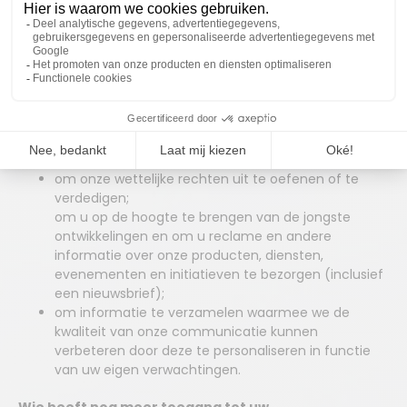
conformiteit met onze policy’s en normen;
om de toegang tot onze lokalen te beheren en de
veiligheid te verzekeren;
om de veiligheid van ons netwerk en ons
informaticasysteem te garanderen, en om
veiligheidsdreigingen, fraudegevallen en andere
criminele of kwaadwillige activiteiten te voorkomen
of op te sporen;
voor verzekeringsdoeleinden;
om onze wettelijke rechten uit te oefenen of te
verdedigen;
om u op de hoogte te brengen van de jongste
ontwikkelingen en om u reclame en andere
informatie over onze producten, diensten,
evenementen en initiatieven te bezorgen (inclusief
een nieuwsbrief);
om informatie te verzamelen waarmee we de
kwaliteit van onze communicatie kunnen
verbeteren door deze te personaliseren in functie
van uw eigen verwachtingen.