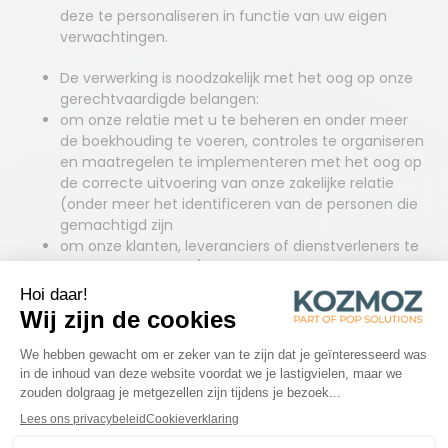
deze te personaliseren in functie van uw eigen
verwachtingen.
De verwerking is noodzakelijk met het oog op onze
gerechtvaardigde belangen:
om onze relatie met u te beheren en onder meer
de boekhouding te voeren, controles te organiseren
en maatregelen te implementeren met het oog op
de correcte uitvoering van onze zakelijke relatie
(onder meer het identificeren van de personen die
gemachtigd zijn
om onze klanten, leveranciers of dienstverleners te
vertegenwoordigen);
om over te gaan tot het controleren van
antecedenten, uitsluitend wanneer deze controle
noodzakelijk is om fraude te voorkomen;
om enquêtes uit te voeren (in verband met
bijvoorbeeld trends, reclame, de doeltreffendheid
van het marketingbeleid);
om onze diensten en communicatie te analyseren
en te verbeteren, en om toe te zien op de