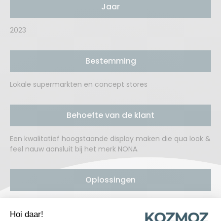
Jaar
2023
Bestemming
Lokale supermarkten en concept stores
Behoefte van de klant
Een kwalitatief hoogstaande display maken die qua look &
feel nauw aansluit bij het merk NONA.
Oplossingen
Kozmoz werkte deze mooie high quality vloerdisplay uit.
Op een beperkte ruimte kan makkelijk voldoende inlading