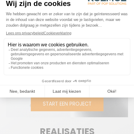
én het volledige assortiment worden gepresenteerd.
De afgeronde vormen en combinatie van verschillende
materialen maken de display een echte eye-catcher.
De premium alcoholvrije spirits van NONA zijn er om
mensen te laten genieten van alcoholvrije cocktails
zonder compromissen op vlak van smaak, kwaliteit én
beleving. Dit idee weerspiegelt zich in deze vloerdisplay.
KLAAR OM SAMEN TE
WERKEN?
START EEN PROJECT
REALISATIES