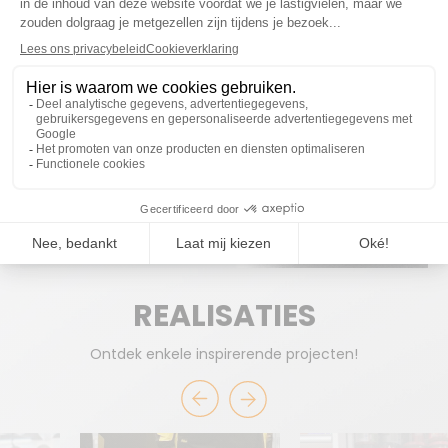
uitzonderlijke uitstraling. De display kan vlot verplaatst
worden via een transpallet.
KLAAR OM SAMEN TE
WERKEN?
START EEN PROJECT
REALISATIES
Ontdek enkele inspirerende projecten!