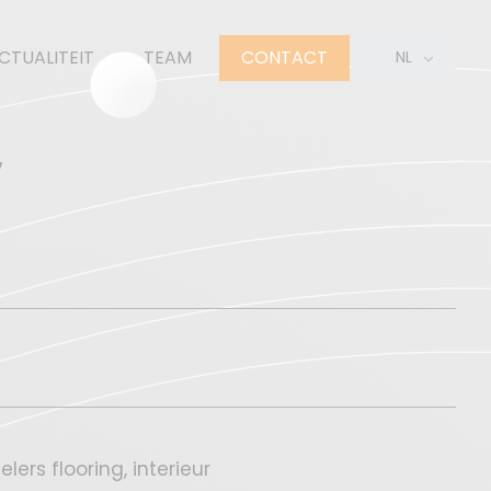
CTUALITEIT
TEAM
CONTACT
NL
EN
FR
V
ers flooring, interieur