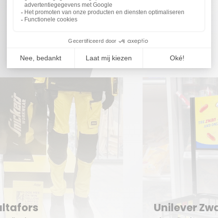
Ontdek enkele inspirerende projecten!
Unilever Zwan
Sam