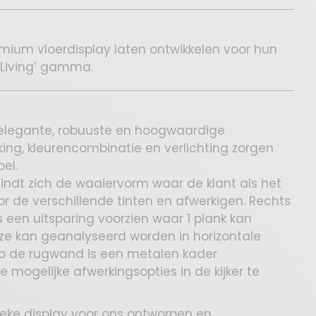
emium vloerdisplay laten ontwikkelen voor hun
 Living’ gamma.
elegante, robuuste en hoogwaardige
king, kleurencombinatie en verlichting zorgen
el.
vindt zich de waaiervorm waar de klant als het
r de verschillende tinten en afwerkigen. Rechts
 een uitsparing voorzien waar 1 plank kan
ze kan geanalyseerd worden in horizontale
Op de rugwand is een metalen kader
mogelijke afwerkingsopties in de kijker te
eke display voor ons ontworpen en