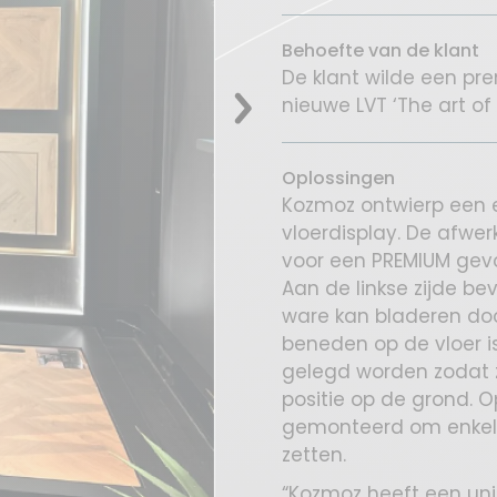
Behoefte van de klant
De klant wilde een pr
nieuwe LVT ‘The art of
Oplossingen
Kozmoz ontwierp een 
vloerdisplay. De afwer
voor een PREMIUM gevo
Aan de linkse zijde be
ware kan bladeren doo
beneden op de vloer is
gelegd worden zodat 
positie op de grond. 
gemonteerd om enkele 
zetten.
“Kozmoz heeft een uni