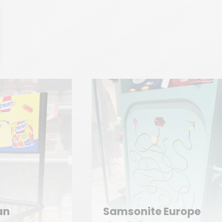
The Cookwar
sonite Europe
Company