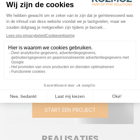
Oplossingen
Kozmoz heeft een vloerdisplay ontworpen met een
elegante metalen structuur en verwisselbare kartonnen
panelen. Deze display, die eenvoudig in de winkel kan
worden opgezet met een handige kit, biedt een
hoogwaardige en effectieve presentatie van producten
zoals KitchenAid en Smeg.
KLAAR OM SAMEN TE
WERKEN?
START EEN PROJECT
REALISATIES