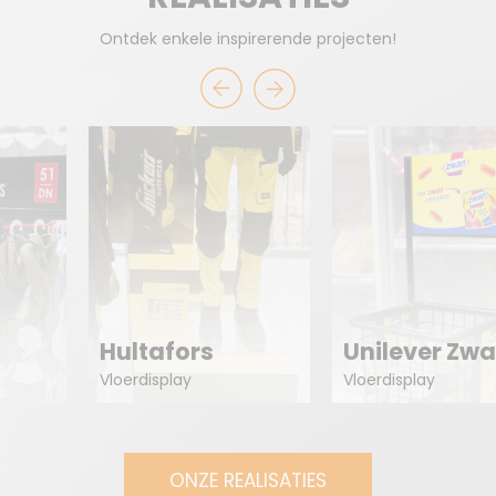
Ontdek enkele inspirerende projecten!
Sam
tafors
Unilever Zwan
Eur
display
Vloerdisplay
Vloerd
ONZE REALISATIES