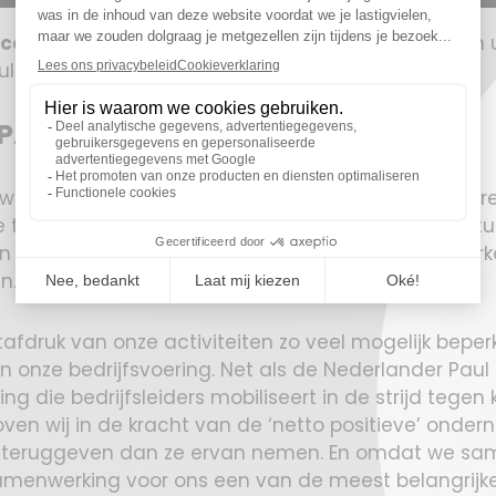
EcoVadis-medaille
voor zijn CSR-inspanningen. Een 
uleert om het nog beter te doen voor u.
NPAK
ijn we ervan overtuigd dat bedrijven belangrijke actor
 toekomst. Daarom willen we de dialoog openen tus
die dezelfde normen en waarden deelt: van merken
n.
fdruk van onze activiteiten zo veel mogelijk beperke
in onze bedrijfsvoering. Net als de Nederlander Pau
ng die bedrijfsleiders mobiliseert in de strijd tege
ven wij in de kracht van de ‘netto positieve’ ondern
d teruggeven dan ze ervan nemen. En omdat we sa
samenwerking voor ons een van de meest belangrijke 