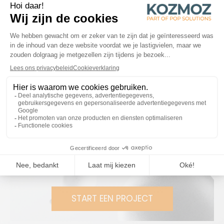
Kozmoz stond in voor de volledige herinrichting van de
shop-in-shopruimtes – van ontwerp en prototype tot
productie. We produceerden een hele reeks aparte
elementen, zoals metalen frames met geïntegreerde
bedrading, kasten, planken en tafels in zwart
gemelamineerd mdf en nieuwe glazen vitrines.
Het resultaat? Een tijdloze, luchtige ruimte waar
medewerkers met plezier samenkomen.
Het artikel lezen.
KLAAR OM SAMEN TE
WERKEN?
START EEN PROJECT