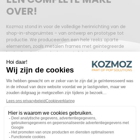
dergelijke mailings niet wilt ontvangen, vink dan
OVER!
het vakje hieronder aan:
Ik maak er bezwaar tegen dat Kozmoz mij
via e-mail producten en services
Kozmoz stond in voor de volledige herinrichting van de
aanbiedt die vergelijkbaar zijn met de
shop-in-shopruimtes – van ontwerp en prototype tot
producten en services die ik al heb
productie. We produceerden een hele reeks aparte
aangevraagd.
elementen, zoals metalen frames met geïntegreerde
bedrading, kasten, planken en tafels in zwart
STUREN
gemelamineerd mdf en nieuwe glazen vitrines.
Om het merk extra in de kijker te zetten, werden er led-
borden geïnstalleerd met het logo van Trimetal in acryl.
Daarnaast werd de installatie voorzien van een groot led-
frame met een doek dat over de centrale kast werd
gespannen. Aan de zijkant van de kast zorgen twee
frames op A3-formaat voor twee eenvoudig aanpasbare
communicatieruimtes.
Om de productiekost zo laag mogelijk te houden, werden
elementen uit de bestaande installaties behouden en
geüpdatet. De rode kasten en witte muren van