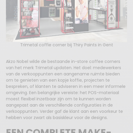
E-mail
Telefoon
Trimetal coffie corner bij Thiry Paints in Gent
Bedrijfsnaam
Akzo Nobel wilde de bestaande in-store coffee corners
van het merk Trimetal updaten. Het doel: medewerkers
van de verkooppunten een aangename ruimte bieden
om te genieten van een kopje koffie, projecten te
Land
bespreken, of klanten te adviseren in een meer informele
omgeving. Een belangrijke vereiste: het POS-materiaal
BELGIË
moest flexibel inzetbaar zijn om te kunnen worden
aangepast aan de verschillende configuraties in de
We verzamelen uw gegevens om uw aanvraag te
verkooppunten. Verder gaf de klant aan een voorkeur te
verwerken. We gebruiken uw e-mailadres ook
hebben voor zwart als basiskleur voor de designs.
om u informatie te sturen over producten en
diensten die vergelijkbaar zijn met de producten
EEN COMPLETE MAKE-
en diensten die u hebt aangevraagd. Als u