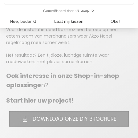
bestaande coffee corners kregen een bijpassende zwarte
kleur, en de lichthouten werkbladen kregen een afwerking
in donker hout voor een homogene look.
Voor de installatie deed Kozmoz een beroep op een
extern team van merchandisers waar Akzo Nobel
regelmatig mee samenwerkt.
Het resultaat? Een tijdloze, luchtige ruimte waar
medewerkers met plezier samenkomen.
Ook interesse in onze Shop-in-shop
oplossinge
n?
Start hier uw project
!
DOWNLOAD ONZE DIY BROCHURE