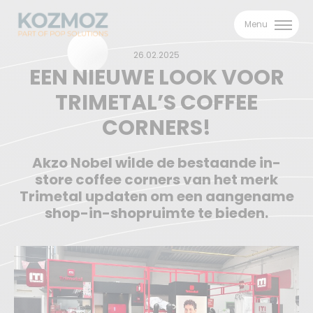
Menu
26.02.2025
EEN NIEUWE LOOK VOOR
TRIMETAL’S COFFEE
CORNERS!
DOWNLOAD ONZE
DIY BROCHURE
Akzo Nobel wilde de bestaande in-
store coffee corners van het merk
Trimetal updaten om een aangename
Download onze brochure en laat u inspireren
shop-in-shopruimte te bieden.
door onze DIY projecten!
Naam
Voornaam