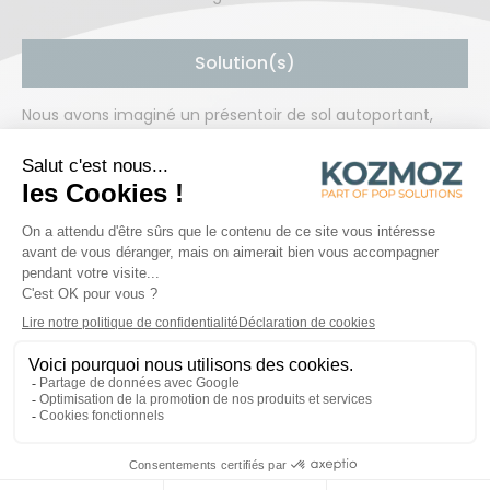
Solution(s)
Nous avons imaginé un présentoir de sol autoportant,
alliant solidité et flexibilité :
Structure en métal, adaptée à une utilisation
intensive,
Visuels interchangeables en plastique, offrant une
communication flexible et évolutive
Livraison plano, avec un montage rapide et intuitif
pour le personnel en magasin.
Grâce à un processus optimisé, une série de 150
exemplaires ont été conçue et produite en seulement 6
semaines.
Ce projet illustre notre expertise en PLV durable,
combinant stockage optimal et visibilité renforcée pour la
marque.