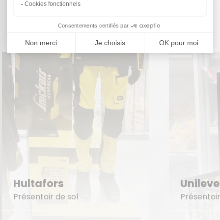
Découvrez quelques projets inspirants !
Unilever Zwan
Sam
Présentoir de sol
Prése