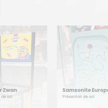
The Cookwar
sonite Europe
Company
ntoir de sol
Présentoir de sol