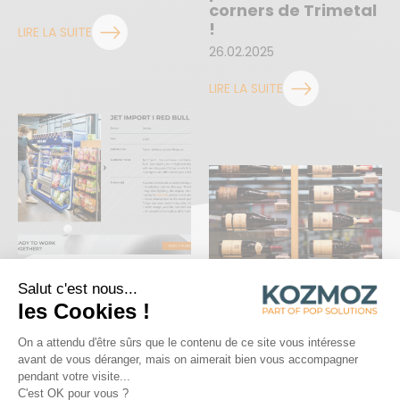
corners de Trimetal
!
LIRE LA SUITE
26.02.2025
LIRE LA SUITE
Kozmoz lance son
nouveau site web!
29.11.2023
Une PLV Grand Cru
pour le rayon vins
LIRE LA SUITE
du cora Concorde
Luxembourg